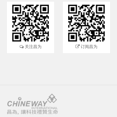
关注昌为
订阅昌为