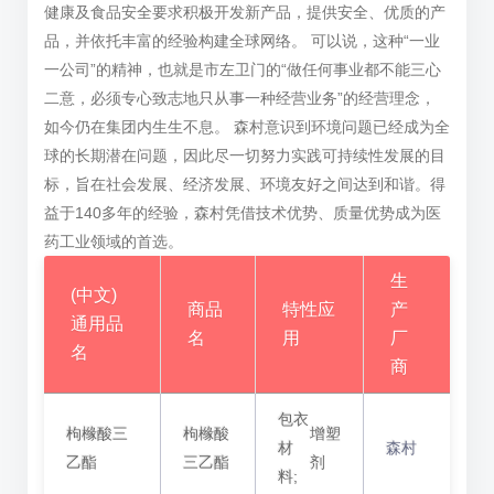
健康及食品安全要求积极开发新产品，提供安全、优质的产
品，并依托丰富的经验构建全球网络。 可以说，这种“一业
一公司”的精神，也就是市左卫门的“做任何事业都不能三心
二意，必须专心致志地只从事一种经营业务”的经营理念，
如今仍在集团内生生不息。 森村意识到环境问题已经成为全
球的长期潜在问题，因此尽一切努力实践可持续性发展的目
标，旨在社会发展、经济发展、环境友好之间达到和谐。得
益于140多年的经验，森村凭借技术优势、质量优势成为医
药工业领域的首选。
生
(中文)
商品
特性应
产
通用品
名
用
厂
名
商
包衣
枸橼酸三
枸橼酸
增塑
材
森村
乙酯
三乙酯
剂
料;