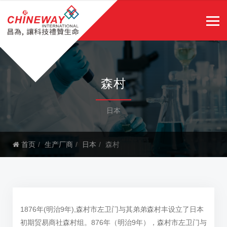
森村
日本
首页
生产厂商
日本
森村
1876年(明治9年),森村市左卫门与其弟弟森村丰设立了日本
初期贸易商社森村组。876年（明治9年），森村市左卫门与