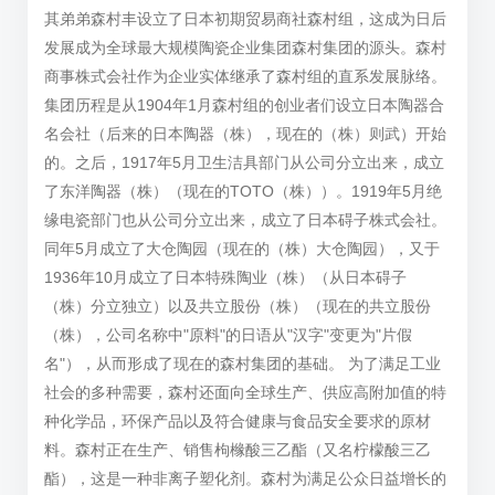
其弟弟森村丰设立了日本初期贸易商社森村组，这成为日后
发展成为全球最大规模陶瓷企业集团森村集团的源头。森村
商事株式会社作为企业实体继承了森村组的直系发展脉络。
集团历程是从1904年1月森村组的创业者们设立日本陶器合
名会社（后来的日本陶器（株），现在的（株）则武）开始
的。之后，1917年5月卫生洁具部门从公司分立出来，成立
了东洋陶器（株）（现在的TOTO（株））。1919年5月绝
缘电瓷部门也从公司分立出来，成立了日本碍子株式会社。
同年5月成立了大仓陶园（现在的（株）大仓陶园），又于
1936年10月成立了日本特殊陶业（株）（从日本碍子
（株）分立独立）以及共立股份（株）（现在的共立股份
（株），公司名称中"原料"的日语从"汉字"变更为"片假
名"），从而形成了现在的森村集团的基础。 为了满足工业
社会的多种需要，森村还面向全球生产、供应高附加值的特
种化学品，环保产品以及符合健康与食品安全要求的原材
料。森村正在生产、销售枸橼酸三乙酯（又名柠檬酸三乙
酯），这是一种非离子塑化剂。森村为满足公众日益增长的