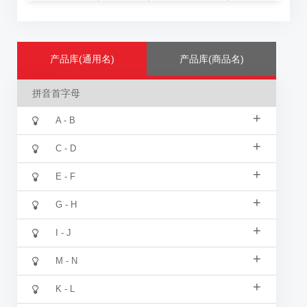
产品库(通用名)
产品库(商品名)
拼音首字母
+
A - B
+
C - D
+
E - F
+
G - H
+
I - J
+
M - N
+
K - L