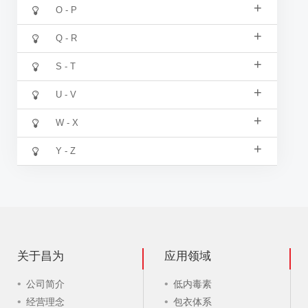
+
O - P
+
Q - R
+
S - T
+
U - V
+
W - X
+
Y - Z
关于昌为
应用领域
公司简介
低内毒素
经营理念
包衣体系