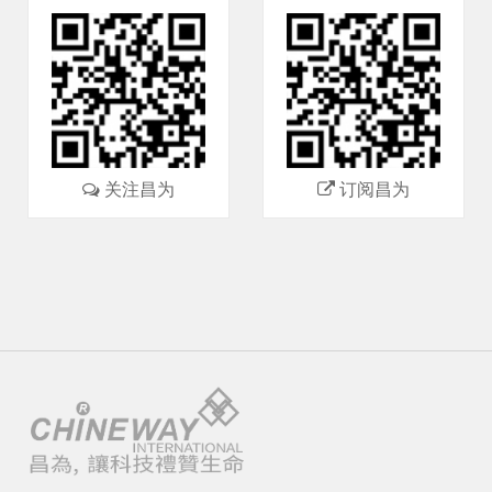
关注昌为
订阅昌为