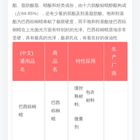
酯、脂肪酸脂、蜡酸和烃类成份，由十六烷酸鲸蜡醇酯构成
（占84-85%），还有少量的双酯及羟基脂肪酸。饱和羟基
酯为巴西棕榈蜡奉献了极限硬度，而不饱和羟基酯使巴西棕
榈蜡在上光抛光方面有特别好的光泽。巴西棕榈蜡质地非常
坚硬，具有极高的光泽，极易乳化，有着良好的保油性.
生
(中文)
商
产
通用品
品
特性应用
厂
名
名
商
缓控
包衣
释材
材料
巴西
料;
巴西棕榈
棕榈
蜡
蜡
微囊
剂