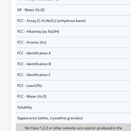
NF - Water (H₂O)
FCC - Assay (C₇H₅NaO₂) (anhydrous basis)
FCC - Alkalinity (as NaOH)
FCC - Arsenic (As)
FCC - Identification A
FCC - Identification B
FCC - Identification C
FCC - Lead (Pb)
FCC - Water (H₂O)
Solubility
Appearance (white, crystalline granules)
No Class 1,2,3 or other solvents are used or produced in the