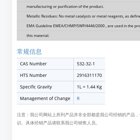
manufacturing or purification of the product.
Metallic Residues: No metal catalysts or metal reagents, as defin
EMA Guideline EMEA/CHMP/SWP/4446/2000 , are used in the pro
this material.
常规信息
CAS Number
532-32-1
HTS Number
2916311170
Specific Gravity
1L = 1.44 Kg
Management of Change
R
注意：我公司网站上所列产品并非全部都是我公司经销的产品，
识。具体经销产品请联系我公司销售人员。