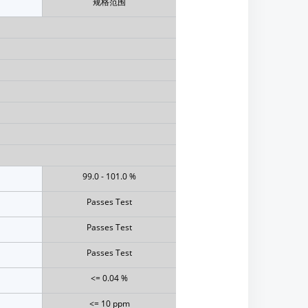
规格范围
99.0 - 101.0 %
Passes Test
Passes Test
Passes Test
<= 0.04 %
<= 10 ppm