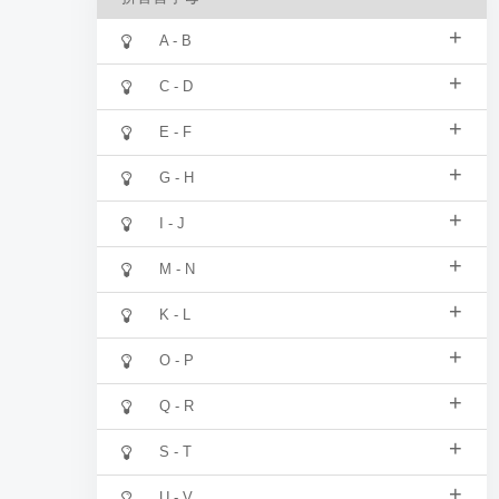
+
A - B
+
C - D
+
E - F
+
G - H
+
I - J
+
M - N
+
K - L
+
O - P
+
Q - R
+
S - T
+
U - V