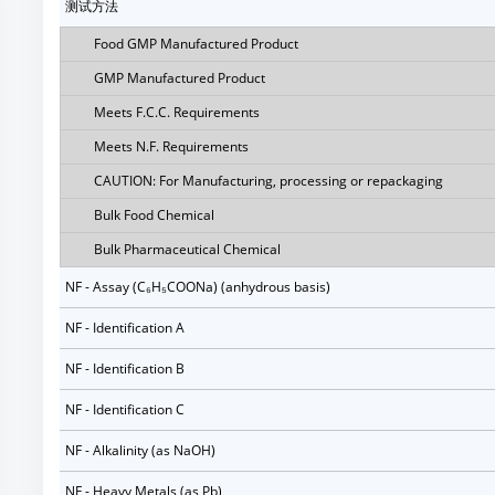
测试方法
Food GMP Manufactured Product
GMP Manufactured Product
Meets F.C.C. Requirements
Meets N.F. Requirements
CAUTION: For Manufacturing, processing or repackaging
Bulk Food Chemical
Bulk Pharmaceutical Chemical
NF - Assay (C₆H₅COONa) (anhydrous basis)
NF - Identification A
NF - Identification B
NF - Identification C
NF - Alkalinity (as NaOH)
NF - Heavy Metals (as Pb)