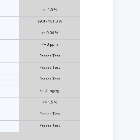
<= 1.5 %
99.0 - 101.0 %
<= 0.04 %
<= 3 ppm
Passes Test
Passes Test
Passes Test
<= 2 mg/kg
<= 1.5 %
Passes Test
Passes Test