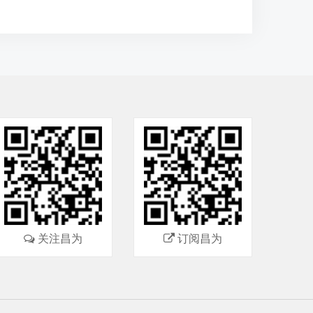
关注昌为
订阅昌为