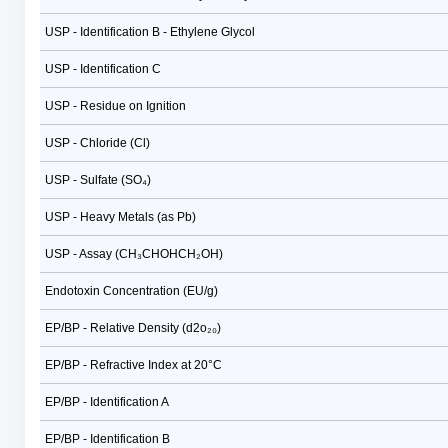
USP - Identification B - Ethylene Glycol
USP - Identification C
USP - Residue on Ignition
USP - Chloride (Cl)
USP - Sulfate (SO₄)
USP - Heavy Metals (as Pb)
USP - Assay (CH₃CHOHCH₂OH)
Endotoxin Concentration (EU/g)
EP/BP - Relative Density (d2o₂₀)
EP/BP - Refractive Index at 20°C
EP/BP - Identification A
EP/BP - Identification B