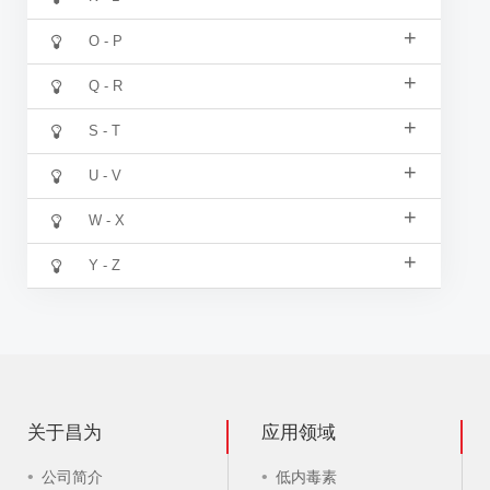
+
O - P
+
Q - R
+
S - T
+
U - V
+
W - X
+
Y - Z
关于昌为
应用领域
公司简介
低内毒素