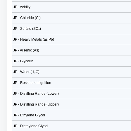
JP - Acidity
JP - Chloride (Cl)
JP - Sulfate (SO₄)
JP - Heavy Metals (as Pb)
JP - Arsenic (As)
JP - Glycerin
JP - Water (H₂O)
JP - Residue on Ignition
JP - Distilling Range (Lower)
JP - Distilling Range (Upper)
JP - Ethylene Glycol
JP - Diethylene Glycol