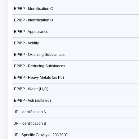
EP/BP - Identification C
EP/BP - Identification D
EP/BP - Appearance
EP/BP - Acidity
EP/BP - Oxidizing Substances
EP/BP - Reducing Substances
EP/BP - Heavy Metals (as Pb)
EP/BP - Water (H₂O)
EP/BP - Ash (sulfated)
JP - Identification A
JP - Identification B
JP - Specific Gravity at 20°/20°C