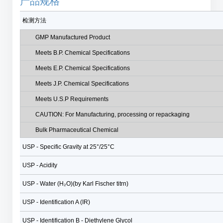
产品规格
检测方法
GMP Manufactured Product
Meets B.P. Chemical Specifications
Meets E.P. Chemical Specifications
Meets J.P. Chemical Specifications
Meets U.S.P Requirements
CAUTION: For Manufacturing, processing or repackaging
Bulk Pharmaceutical Chemical
USP - Specific Gravity at 25°/25°C
USP - Acidity
USP - Water (H₂O)(by Karl Fischer titrn)
USP - Identification A (IR)
USP - Identification B - Diethylene Glycol