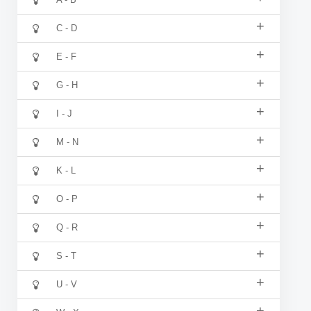
+
C - D
+
E - F
+
G - H
+
I - J
+
M - N
+
K - L
+
O - P
+
Q - R
+
S - T
+
U - V
+