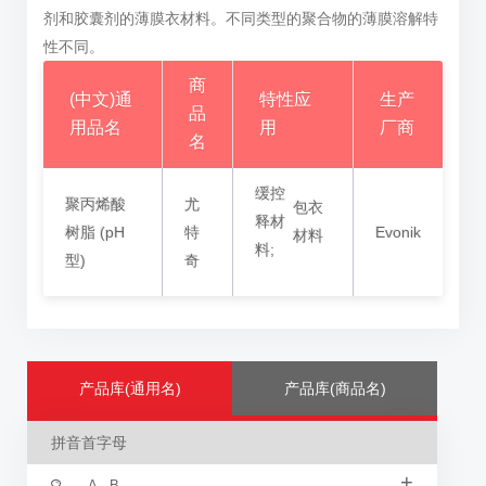
剂和胶囊剂的薄膜衣材料。不同类型的聚合物的薄膜溶解特
性不同。
商
(中文)通
特性应
生产
品
用品名
用
厂商
名
缓控
聚丙烯酸
尤
包衣
释材
树脂 (pH
特
Evonik
材料
料;
型)
奇
产品库(通用名)
产品库(商品名)
拼音首字母
+
A - B