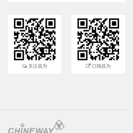
关注昌为
订阅昌为