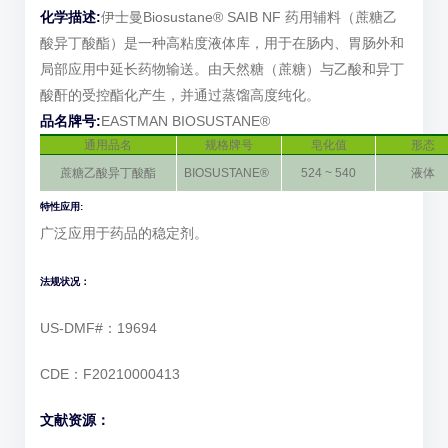
化学描述:
伊士曼Biosustane® SAIB NF 药用辅料（蔗糖乙
酸异丁酸酯）是一种高粘度液体库，用于在肠内、胃肠外和
局部应用中延长药物输送。由天然糖（蔗糖）与乙酸和异丁
酸酐的受控酯化产生，并通过蒸馏高度纯化。
品名牌号:
EASTMAN BIOSUSTANE®
通用品名
规格牌号
皂化值
形态
蔗糖乙酸异丁酸酯
BIOSUSTANE®
524 ~ 540
液体
特性应用:
广泛应用于药品的稳定剂。
法规状况
：
US-DMF#：19694
CDE：F20210000413
文献资源：