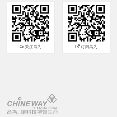
关注昌为
订阅昌为