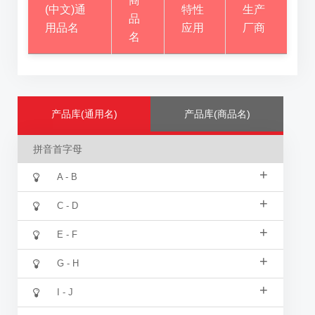
商
(中文)通
特性
生产
品
用品名
应用
厂商
名
产品库(通用名)
产品库(商品名)
拼音首字母
+
A - B
+
C - D
+
E - F
+
G - H
+
I - J