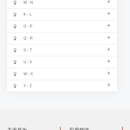
+
M - N
+
K - L
+
O - P
+
Q - R
+
S - T
+
U - V
+
W - X
+
Y - Z