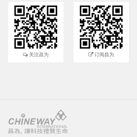
关注昌为
订阅昌为