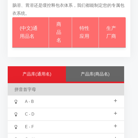
肠溶、胃溶还是缓控释包衣体系，我们都能制定您的专属包
衣系统。
商
(中文)通
特性
生产
品
用品名
应用
厂商
名
产品库(通用名)
产品库(商品名)
拼音首字母
+
A - B
+
C - D
+
E - F