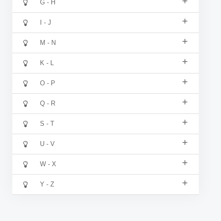
+
G - H
+
I - J
+
M - N
+
K - L
+
O - P
+
Q - R
+
S - T
+
U - V
+
W - X
+
Y - Z