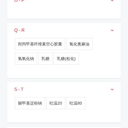
O - P
Q - R
羟丙甲基纤维素空心胶囊
氢化蓖麻油
氢氧化钠
乳糖
乳糖(粒化)
S - T
羧甲基淀粉钠
吐温20
吐温80