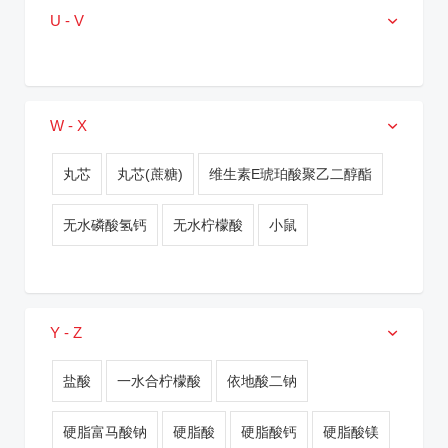
U - V
W - X
丸芯
丸芯(蔗糖)
维生素E琥珀酸聚乙二醇酯
无水磷酸氢钙
无水柠檬酸
小鼠
Y - Z
盐酸
一水合柠檬酸
依地酸二钠
硬脂富马酸钠
硬脂酸
硬脂酸钙
硬脂酸镁