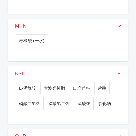
M - N
柠檬酸 (一水)
K - L
L-蛋氨酸
卡波姆树脂
口崩辅料
磷酸
磷酸二氢钾
磷酸氢二钾
硫酸铵
氯化钠