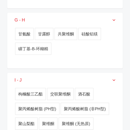
G - H
甘氨酸
甘露醇
共聚维酮
硅酸铝镁
磺丁基-Β-环糊精
I - J
枸橼酸三乙酯
交联聚维酮
酒石酸
聚丙烯酸树脂 (pH型)
聚丙烯酸树脂 (非pH型)
聚山梨酯
聚维酮
聚维酮 (无热原)