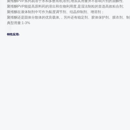
聚维酮PVP系列易溶于水和多数有机溶剂,增加其用量并不影响片剂的崩解性.
聚维酮PVP能提高原料药的溶出和生物利用度,是湿法制粒的首选高效粘合剂;
聚维酮在液体制剂中可作为黏度调节剂、结晶抑制剂、增溶剂；
聚维酮还是固体分散体的优良载体,，另外还有稳定剂、胶体保护剂、膜衣剂、制
典型用量:1-3%
特性应用:
25kg/桶
注意：我公司网站上所列产品并非全部都是我公司经销的产品，仅是为了帮助医
销售人员。