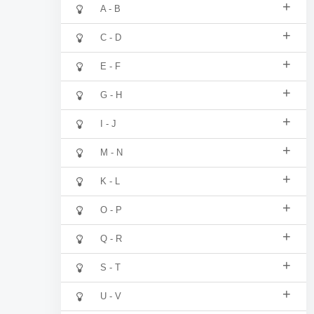
+
A - B
+
C - D
+
E - F
+
G - H
+
I - J
+
M - N
+
K - L
+
O - P
+
Q - R
+
S - T
+
U - V