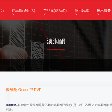
昌为
产品库(通用名)
产品库(商品名)
应用领域
技术服务
澳润酮
聚维酮 Oridon™
PVP
澳润酮™-聚维酮是聚乙烯吡咯烷酮的简称, 是一种1-乙烯-2-吡咯烷酮合
化学描述:
标准.