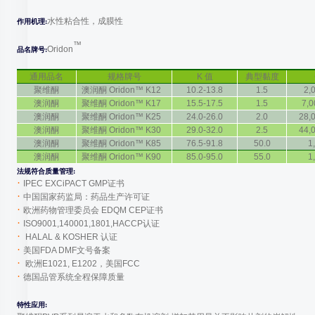
水性粘合性，成膜性
作用机理:
™
Oridon
品名牌号:
通用品名
规格牌号
K 值
典型黏度
聚维酮
澳润酮 Oridon™ K12
10.2-13.8
1.5
2,
澳润酮
聚维酮 Oridon™ K17
15.5-17.5
1.5
7,0
澳润酮
聚维酮 Oridon™
K25
24.0-26.0
2.0
28,
澳润酮
聚维酮 Oridon™ K30
29.0-32.0
2.5
44,
澳润酮
聚维酮 Oridon™ K85
76.5-91.8
50.0
1
澳润酮
聚维酮 Oridon™ K90
85.0-95.0
55.0
1
法规符合质量管理:
·
IPEC EXCiPACT GMP证书
·
中国国家药监局：药品生产许可证
·
欧洲药物管理委员会 EDQM CEP证书
·
ISO9001,140001,1801,HACCP认证
·
HALAL & KOSHER 认证
·
美国FDA DMF文号备案
·
欧洲E1021, E1202，美国FCC
·
德国品管系统全程保障质量
特性应用: