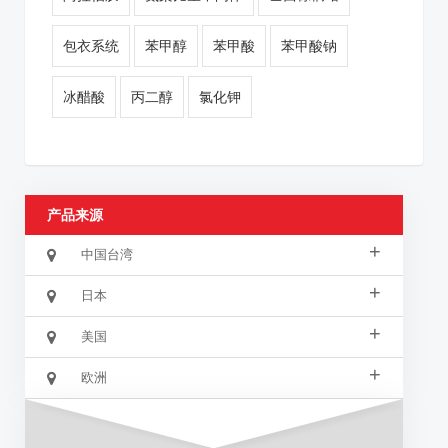
包衣系统
苯甲醇
苯甲酸
苯甲酸钠
冰醋酸
丙二醇
氯化钾
产品来源
+
中国台湾
+
日本
+
美国
+
欧洲